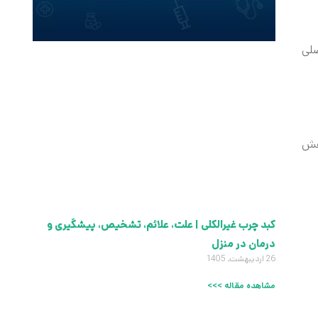
لی
 و کاهش
کبد چرب غیرالکلی | علت، علائم، تشخیص، پیشگیری و
درمان در منزل
26 اردیبهشت, 1405
مشاهده مقاله >>>