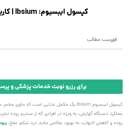
کپسول ایبسیوم: lbsium | کاربرد، موارد مصرف، عوارض، تداخلات
فهرست مطالب
برای رزرو نوبت خدمات پزشکی و پرستاری در 
کپسول ایبسیوم lbsium یک مکمل غذایی است که 
روده و کاهش التهاب، به بهبود علائمی مانند درد شکم، نفخ،
یبو