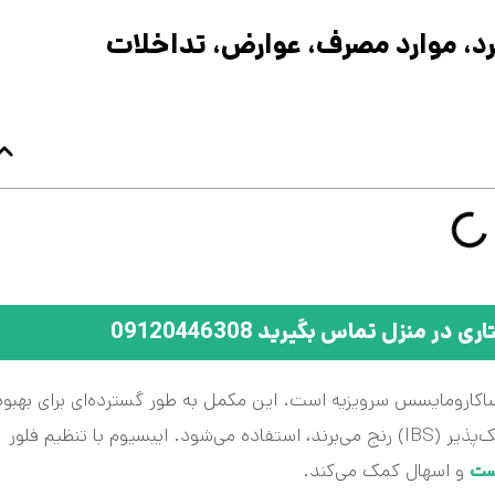
منزل تماس بگیرید 09120446308
حاوی مخمر ساکارومایسس سرویزیه است. این مکمل به طور گسترده‌ای برای بهبود
عملکرد دستگاه گوارش، به ویژه در افرادی که از سندرم روده تحریک‌پذیر (IBS) رنج می‌برند، استفاده می‌شود. ایبسیوم با تنظیم فلور
و اسهال کمک می‌کند.
ست