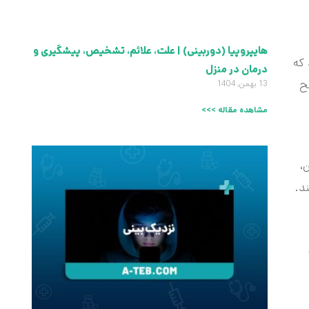
هایپروپیا (دوربینی) | علت، علائم، تشخیص، پیشگیری و
متوجه می‌شوند که
درمان در منزل
ح
13 بهمن, 1404
مشاهده مقاله >>>
،
د.