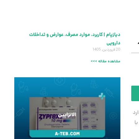
دیازپام | کاربرد، موارد مصرف، عوارض و تداخلات
دارویی
20 فروردین, 1405
مشاهده مقاله >>>
رد
ا