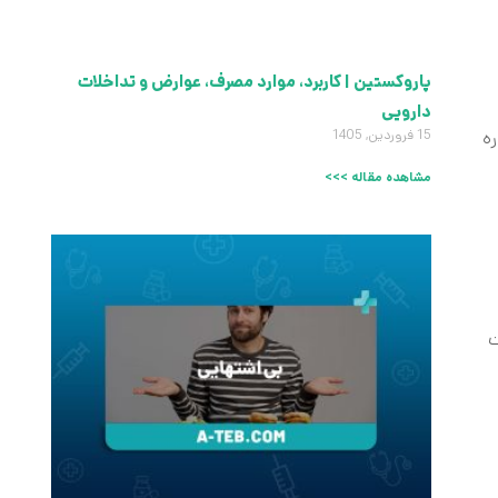
پاروکستین | کاربرد، موارد مصرف، عوارض و تداخلات
دارویی
ه
15 فروردین, 1405
مشاهده مقاله >>>
ت