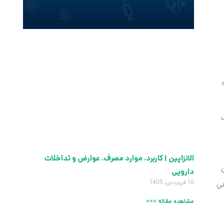
ت
الانزاپین | کاربرد، موارد مصرف، عوارض و تداخلات
دارویی
طفی
16 فروردین, 1405
مشاهده مقاله >>>