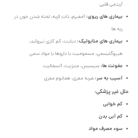
آریتمی قلبی
بیماری های ریوی:
آمفیزم، ذات الریه، لخته شدن خون در
ریه ها
بیماری های متابولیک:
دیابت، کم کاری تیروئید،
هیپوگلیسمی، مسمومیت با داروها یا مواد سمی
عفونت ها:
سپسیس، مننژیت، آنسفالیت
آسیب به سر:
ضربه مغزی، هماتوم مغزی
علل غیر پزشکی:
کم خوابی
کم آبی بدن
سوء مصرف مواد