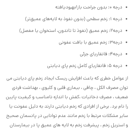
درجه ۰: بدون جراحت باز/بهبودیافته
درجه ۱: زخم سطحی (بدون نفوذ به لایه‌های عمیق‌تر)
درجه۲: زخم عمیق (نفوذ تا تاندون، استخوان یا مفصل)
درجه۳: زخم عمیق با بافت عفونی
درجه۴: قانقاریای جزئی
درجه ۵: قانقاریای کامل زخم پای دیابتی
از عوامل خطری که باعث افزایش ریسک ایجاد زخم پای دیابتی می
توان مصرف الکل ، چاقی ، بیماری قلبی و کلیوی ، بهداشت فردی
ضعیف ، مصرف دخانیات ،کفش با اندازه نامناسب و کیفیت پایین
را نام برد. برخی از افرادی که زخم دیابتی دارند به دلیل عفونت یا
سایر مشکلات مرتبط با زخم مانند عدم توانایی در پانسمان صحیح
و استریل زخم ، پیشرفت زخم به لایه های عمیق پا در بیمارستان