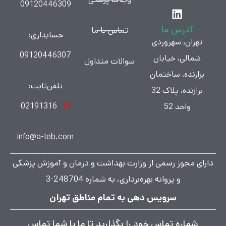
09120446309
آدرس ما
تماس با ما
حسابداری:
تهران، سهروردی
09120446307
شمالی، خیابان
سوالات متداول
برازنده، ساختمان
تلفن‌ثابت:
برازنده، پلاک 32
02191316
115
واحد 52
info@a-teb.com
دارای مجوز رسمی از وزارت بهداشت و درمان و آموزش پزشکی
و پروانه بهره‌برداری، به شماره 248704-3
سرویس دهی به تمام مناطق تهران
شماره تماس خود را بگذارید تا ما با شما تماس