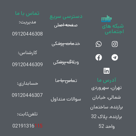
تماس با ما
دسترسی سریع
مدیریت:
صفحه اصلی
شبکه های
اجتماعی
09120446308
خدمات پزشکی
کارشناس:
وبلاگ پزشکی
09120446309
آدرس ما
تماس با ما
حسابداری:
تهران، سهروردی
09120446307
شمالی، خیابان
سوالات متداول
برازنده، ساختمان
تلفن‌ثابت:
برازنده، پلاک 32
02191316
115
واحد 52